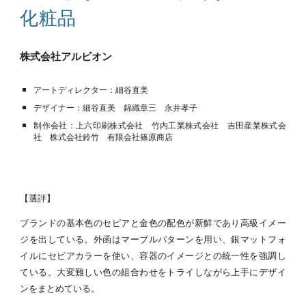
化粧品
株式会社アルビオン
アートディレクター：細谷直美
デザイナー：細谷直美 錦織章三 永井孝子
制作会社：上六印刷株式会社 竹内工業株式会社 吉田産業株式会
社 株式会社鈴竹 有限会社篠原商店
【選評】
ブランドの基本色のセピアと金色の配色が新鮮であり高級イメー
ジを出している。外函はマーブルパターンを用い、銀マットフォ
イルにセピアカラーを使い、容器のイメージとの統一性を強調し
ている。大変難しい色の組合わせをトライしながら上手にデザイ
ンをまとめている。