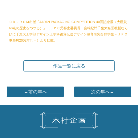
ＣＤ－ＲＯＭ出版「JAPAN PACKAGING COMPETITION 40回記念展（大臣賞
68点の歴史をつづる）」（ＪＰＣ元審査委員長・宮崎紀郎千葉大名誉教授なら
びに千葉大工学部デザイン工学科視覚伝達デザイン教育研究分野学生＝ＪＰＣ
事務局2002年刊＝）より転載。
作品一覧に戻る
←前の年へ
次の年へ→