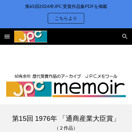
第65回2026年JPC 受賞作品集PDFを掲載
Skip to main content
Skip to navigation
こちらより
第1
5
回 197
6
年 「通商産業大臣賞」
（２作品）